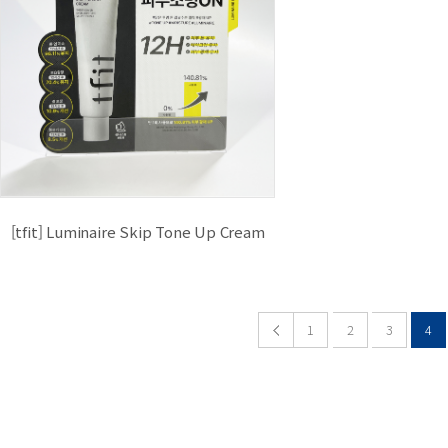
[tfit] Luminaire Skip Tone Up Cream
1
2
3
4