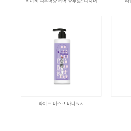
베이비 파우더향 헤어 샴푸&컨디셔너
라
화이트 머스크 바디워시