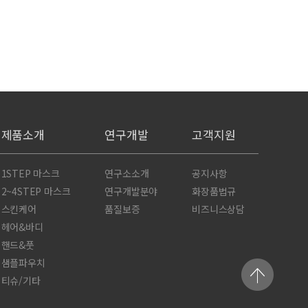
제품소개
연구개발
고객지원
1STEP 마스크
연구소소개
공지사항
2~4STEP 마스크
연구개발분야
화장품법규
스킨케어
품질보증
비즈니스상담
헤어&바디
핸드&풋
샘플파우치
티슈/기타