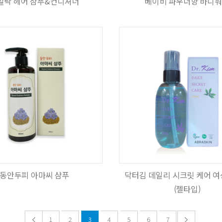
일락 헤어 샴푸&컨디셔너
베이비 파우더향 바디
동안두피 아마씨 샴푸
닥터김 데일리 시크릿 케어 
(젤타입)
1
2
3
4
5
6
7