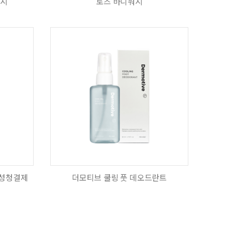
워시
로즈 바디워시
여성청결제
더모티브 쿨링 풋 데오드란트