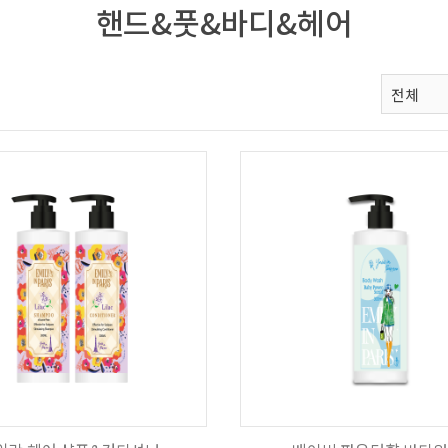
핸드&풋&바디&헤어