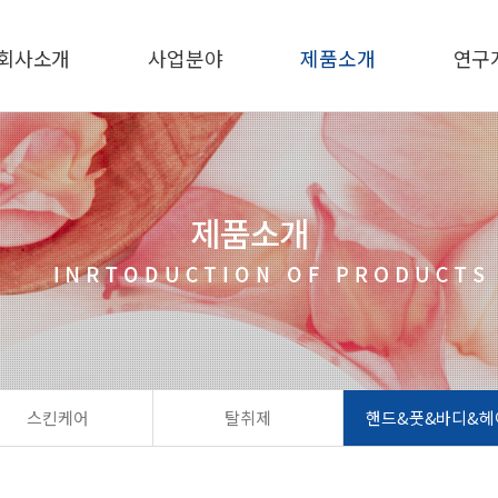
회사소개
사업분야
제품소개
연구
스킨케어
탈취제
핸드&풋&바디&헤