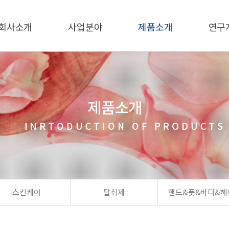
회사소개
사업분야
제품소개
연구
스킨케어
탈취제
핸드&풋&바디&헤